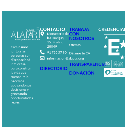
CONTACTO
TRABAJA
CREDENCIAL
CON
Monasterio de
NOSOTROS
las Huelgas,
15. Madrid
Ofertas
28049
Caminamos
junto a las
91 735 57 90
Déjanos tu CV
personas con
informacion@alapar.ong
discapacidad
TRANSPARENCIA
intelectual
DIRECTORIO
para construir
DONACIÓN
la vida que
sueñan. Y lo
hacemos
apoyando sus
decisiones y
generando
oportunidades
reales.