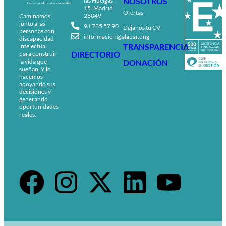
NOSOTROS
las Huelgas,
15. Madrid
Ofertas
28049
Caminamos
junto a las
91 735 57 90
Déjanos tu CV
personas con
informacion@alapar.ong
discapacidad
TRANSPARENCIA
intelectual
DIRECTORIO
para construir
DONACIÓN
la vida que
sueñan. Y lo
hacemos
apoyando sus
decisiones y
generando
oportunidades
reales.